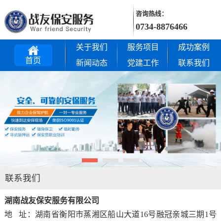
咨询热线：
0734-8876466
关于我们
服务项目
成功案例
首页
新闻动态
党建工作
联系我们
联系我们
湖南战友保安服务有限公司
地 址：湖南省衡阳市蒸湘区船山大道16号融冠亲城三期1号